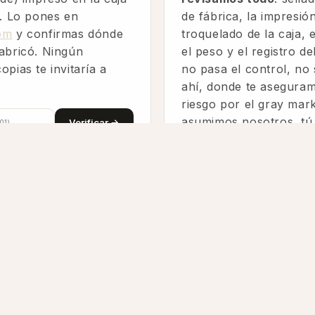
o. Lo pones en
de fábrica, la impresión
om
y confirmas dónde
troquelado de la caja, 
abricó. Ningún
el peso y el registro de
pias te invitaría a
no pasa el control, no
ahí, donde te aseguram
riesgo por el gray mark
asumimos nosotros, tú 
Verificar →
de un perfume totalme
garantizado y original.
 de comprar?
 te mandamos información del lote, te ayudamos a co
original y una copia, si deseas te mostramos el perf