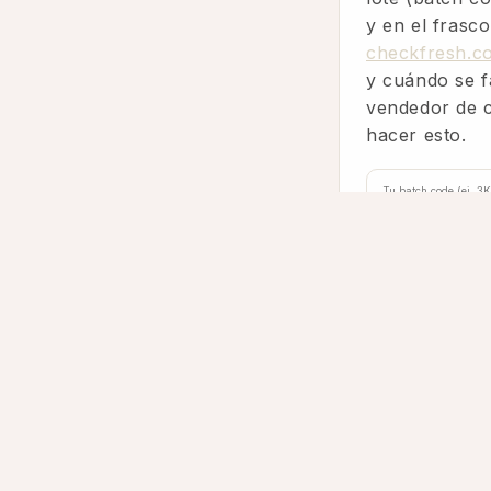
y en el frasc
checkfresh.c
y cuándo se f
vendedor de co
hacer esto.
¿Dudas antes
04
Escríbenos y
comparar uno 