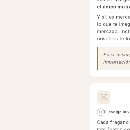
el único moti
Y sí, es merc
lo que te ima
mercado, inclu
nosotros te l
Es el mism
importación
El código lo v
02
Cada fraganci
lote (batch c