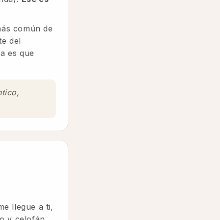
y más común de
te del
ia es que
tico,
e llegue a ti,
do y celofán