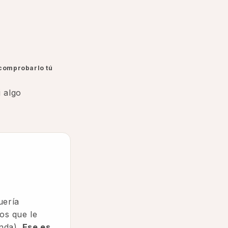
 comprobarlo tú
i algo
uería
ios que le
enda).
Ese es