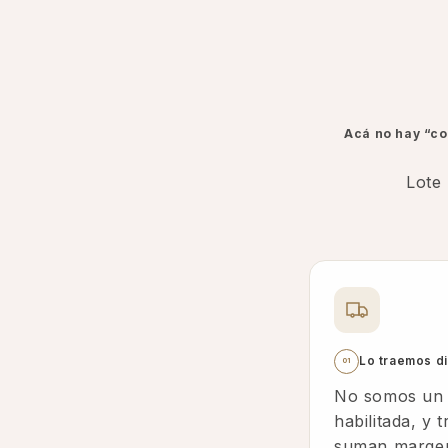
Acá no hay “co
Lote 
Lo traemos d
01
No somos un 
habilitada, y 
suman margen 