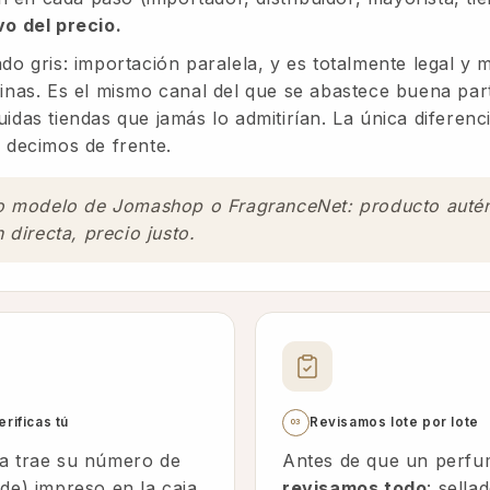
vo del precio.
ado gris: importación paralela, y es totalmente legal 
ginas. Es el mismo canal del que se abastece buena par
idas tiendas que jamás lo admitirían. La única diferenc
o decimos de frente.
o modelo de Jomashop o FragranceNet: producto autén
 directa, precio justo.
erificas tú
Revisamos lote por lote
03
a trae su número de
Antes de que un perfum
ode) impreso en la caja
revisamos todo
: sella