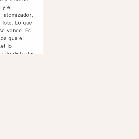
 y el
el atomizador,
l lote. Lo que
 se vende. Es
os que el
et lo
sólo disfrutas
nte
nocer como
ume que