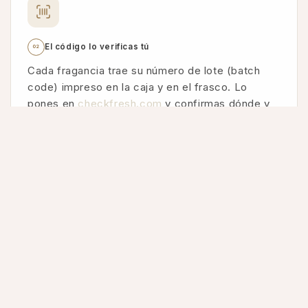
El código lo verificas tú
02
Cada fragancia trae su número de lote (batch
code) impreso en la caja y en el frasco. Lo
pones en
checkfresh.com
y confirmas dónde y
cuándo se fabricó. Ningún vendedor de copias
te invitaría a hacer esto.
Verificar →
Revisamos lote por lote
03