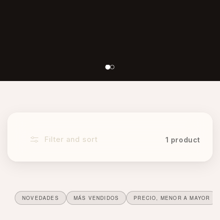
G
Filter and sort
1 product
u
e
r
NOVEDADES
MÁS VENDIDOS
PRECIO, MENOR A MAYOR
l