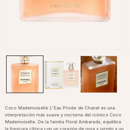
Open
O
media
m
1
2
in
in
modal
m
Coco Mademoiselle L'Eau Privée de Chanel es una
interpretación más suave y nocturna del icónico Coco
Mademoiselle. De la familia Floral Ambarada, equilibra
la frescura cítrica con un corazón de rosa y jazmín y un