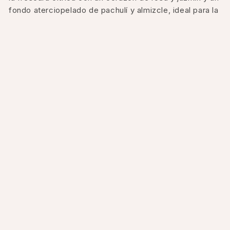
fondo aterciopelado de pachulí y almizcle, ideal para la
noche.
El frasco de Coco Mademoiselle L'Eau Privée
mantiene la silueta clásica de Chanel, en un delicado
degradado que evoca intimidad y elegancia.
CHANEL
Coco Mademoiselle L'Eau
Privée
Regular
S/. 479.00
price
Taxes included.
Shipping
calculated at checkout.
6 CUOTAS SIN INTERÉS DE S/. 79.83
TAMAÑO
100 ML